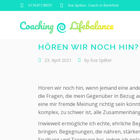
0176 81178057
Eva Spilker, Coach in Bielefeld
HÖREN WIR NOCH HIN
23. April 2021
by
Eva Spilker
Hören wir noch hin, wenn jemand eine ande
die Fragen, die mein Gegenüber in Bezug auf 
eine mir fremde Meinung richtig sein könnt
komplex, zu schwer ist, alle Zusammenhäng
Inwieweit ermögliche ich echte, ehrliche 
bringen. Begegnungen, die nähren, stärken 
Spaltung und Trennung bei, indem ich polar