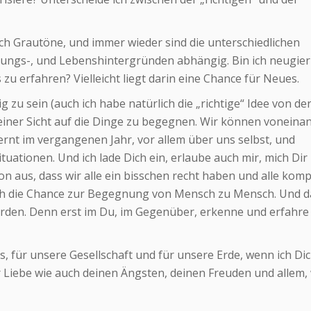
ch Grautöne, und immer wieder sind die unterschiedlichen
ungs-, und Lebenshintergründen abhängig. Bin ich neugier
u erfahren? Vielleicht liegt darin eine Chance für Neues.
u sein (auch ich habe natürlich die „richtige“ Idee von de
t deiner Sicht auf die Dinge zu begegnen. Wir können voneina
elernt im vergangenen Jahr, vor allem über uns selbst, und
uationen. Und ich lade Dich ein, erlaube auch mir, mich Dir
n aus, dass wir alle ein bisschen recht haben und alle komp
 mich die Chance zur Begegnung von Mensch zu Mensch. Und d
rden. Denn erst im Du, im Gegenüber, erkenne und erfahre 
uns, für unsere Gesellschaft und für unsere Erde, wenn ich Di
r Liebe wie auch deinen Ängsten, deinen Freuden und allem,