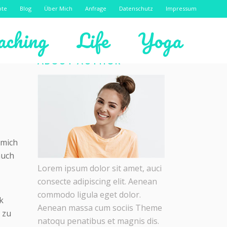
ote
Blog
Über Mich
Anfrage
Datenschutz
Impressum
aching
Life
Yoga
ABOUT AUTHOR
 mich
auch
Lorem ipsum dolor sit amet, auci
consecte adipiscing elit. Aenean
commodo ligula eget dolor.
k
Aenean massa cum sociis Theme
 zu
natoqu penatibus et magnis dis.