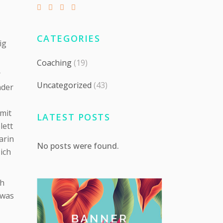
CATEGORIES
ig
Coaching
(19)
r
Uncategorized
(43)
nder
 mit
LATEST POSTS
lett
arin
No posts were found.
ich
ch
 was