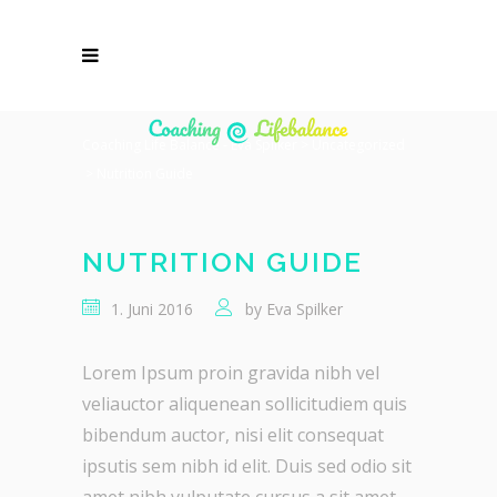
Coaching Life Balance - Eva Spilker
>
Uncategorized
>
Nutrition Guide
NUTRITION GUIDE
1. Juni 2016
by
Eva Spilker
Lorem Ipsum proin gravida nibh vel
veliauctor aliquenean sollicitudiem quis
bibendum auctor, nisi elit consequat
ipsutis sem nibh id elit. Duis sed odio sit